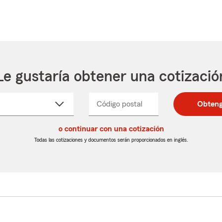
Le gustaría obtener una cotizació
cione
Código postal
Ingresa
Ingresa
Obteng
_____
un
un
re
código
código
cto
o continuar con una cotización
postal
postal
de
de
Todas las cotizaciones y documentos serán proporcionados en inglés.
egable
5
5
dígitos
dígitos