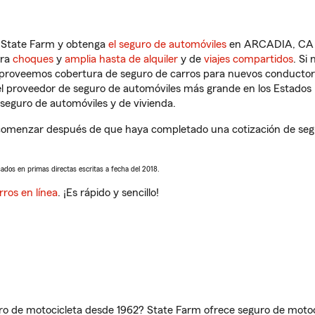
n State Farm y obtenga
el seguro de automóviles
en ARCADIA, CA q
tra
choques
y
amplia hasta de alquiler
y de
viajes compartidos
. Si
s proveemos cobertura de seguro de carros para nuevos conductores
l proveedor de seguro de automóviles más grande en los Estados
seguro de automóviles y de vivienda.
omenzar después de que haya completado una cotización de seguro
sados en primas directas escritas a fecha del 2018.
rros en línea
. ¡Es rápido y sencillo!
ro de motocicleta desde 1962? State Farm ofrece seguro de motoci