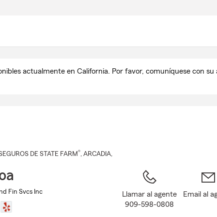
Pasar
al
contenido
principal
onibles actualmente en California. Por favor, comuníquese con s
®
SEGUROS DE STATE FARM
,
ARCADIA
,
Hoa
and Fin Svcs Inc
Llamar al agente
Email al a
909-598-0808