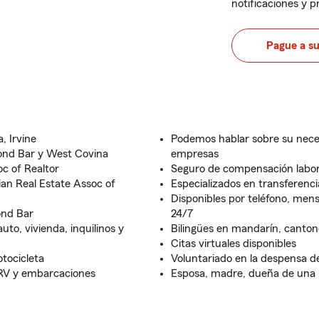
notificaciones y 
Pague a s
, Irvine
Podemos hablar sobre su nece
ond Bar y West Covina
empresas
oc of Realtor
Seguro de compensación labora
ian Real Estate Assoc of
Especializados en transferenci
Disponibles por teléfono, mens
ond Bar
24/7
to, vivienda, inquilinos y
Bilingües en mandarín, canton
Citas virtuales disponibles
tocicleta
Voluntariado en la despensa d
RV y embarcaciones
Esposa, madre, dueña de una