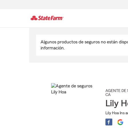
Comienzo
del
Algunos productos de seguros no están disp
contenido
información.
principal
AGENTE DE 
CA
Lily 
Lily Hoa Ins 