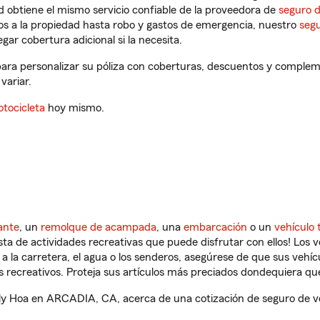
 obtiene el mismo servicio confiable de la proveedora de
seguro 
os a la propiedad hasta robo y gastos de emergencia, nuestro
segu
gar cobertura adicional si la necesita.
ara personalizar su póliza con coberturas, descuentos y complem
variar.
tocicleta
hoy mismo.
ante
, un
remolque de acampada
, una
embarcación
o un
vehículo 
ista de actividades recreativas que puede disfrutar con ellos! Los 
a la carretera, el agua o los senderos, asegúrese de que sus vehí
 recreativos. Proteja sus artículos más preciados dondequiera qu
ly Hoa en ARCADIA, CA, acerca de una cotización de seguro de ve